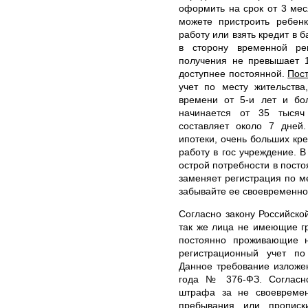
оформить на срок от 3 мес
можете пристроить ребенк
работу или взять кредит в
в сторону временной ре
получения не превышает 1
доступнее постоянной.
Пос
учет по месту жительств
времени от 5-и лет и бо
начинается от 35 тыся
составляет около 7 дней
ипотеки, очень больших кре
работу в гос учреждение. В
острой потребности в посто
заменяет регистрация по м
забывайте ее своевременно
Согласно закону Российско
так же лица не имеющие г
постоянно проживающие н
регистрационный учет п
Данное требование изложе
года № 376-ФЗ. Согласно
штрафа за не своевремен
пребывания или пропис